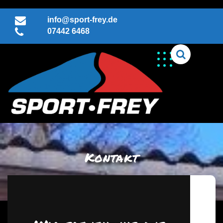
Skip
to
info@sport-frey.de
content
07442 6468
Kontakt